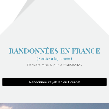
RANDONNÉES EN FRANCE
( Sorties à la journée )
Dernière mise à jour le 21/05//2026
Randonnée kayak lac du Bourget